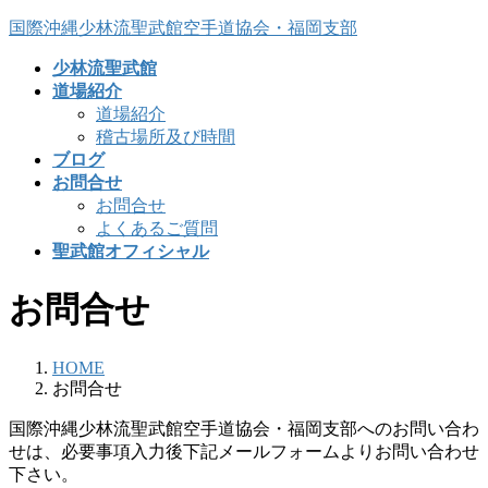
コ
ナ
国際沖縄少林流聖武館空手道協会・福岡支部
ン
ビ
少林流聖武館
テ
ゲ
道場紹介
ン
ー
道場紹介
ツ
シ
稽古場所及び時間
へ
ョ
ブログ
ス
ン
お問合せ
キ
に
お問合せ
ッ
移
よくあるご質問
プ
動
聖武館オフィシャル
お問合せ
HOME
お問合せ
国際沖縄少林流聖武館空手道協会・福岡支部へのお問い合わ
せは、必要事項入力後下記メールフォームよりお問い合わせ
下さい。