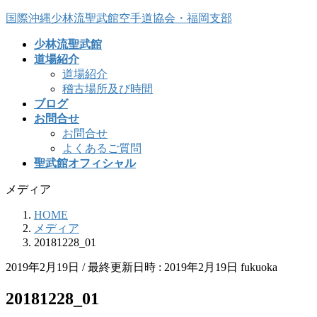
コ
ナ
国際沖縄少林流聖武館空手道協会・福岡支部
ン
ビ
少林流聖武館
テ
ゲ
道場紹介
ン
ー
道場紹介
ツ
シ
稽古場所及び時間
へ
ョ
ブログ
ス
ン
お問合せ
キ
に
お問合せ
ッ
移
よくあるご質問
プ
動
聖武館オフィシャル
メディア
HOME
メディア
20181228_01
2019年2月19日
/ 最終更新日時 :
2019年2月19日
fukuoka
20181228_01