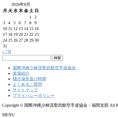
2026年8月
月
火
水
木
金
土
日
1
2
3
4
5
6
7
8
9
10
11
12
13
14
15
16
17
18
19
20
21
22
23
24
25
26
27
28
29
30
31
« 7月
検
索:
国際沖縄少林流聖武館空手道協会
道場紹介
稽古場所及び時間
よくあるご質問
サイトマップ
プライバシーポリシー
Copyright © 国際沖縄少林流聖武館空手道協会・福岡支部 All Rights
MENU