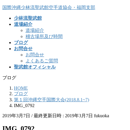
コ
ナ
国際沖縄少林流聖武館空手道協会・福岡支部
ン
ビ
少林流聖武館
テ
ゲ
道場紹介
ン
ー
道場紹介
ツ
シ
稽古場所及び時間
へ
ョ
ブログ
ス
ン
お問合せ
キ
に
お問合せ
ッ
移
よくあるご質問
プ
動
聖武館オフィシャル
ブログ
HOME
ブログ
第１回沖縄空手国際大会(2018.8.1~7)
IMG_0792
2019年3月7日
/ 最終更新日時 :
2019年3月7日
fukuoka
IMG_0792