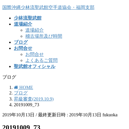
コ
ナ
国際沖縄少林流聖武館空手道協会・福岡支部
ン
ビ
少林流聖武館
テ
ゲ
道場紹介
ン
ー
道場紹介
ツ
シ
稽古場所及び時間
へ
ョ
ブログ
ス
ン
お問合せ
キ
に
お問合せ
ッ
移
よくあるご質問
プ
動
聖武館オフィシャル
ブログ
HOME
ブログ
昇級審査(2019.10.9)
20191009_73
2019年10月13日
/ 最終更新日時 :
2019年10月13日
fukuoka
20191009_73