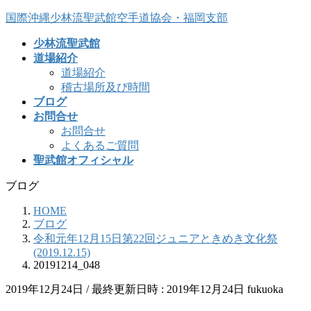
コ
ナ
国際沖縄少林流聖武館空手道協会・福岡支部
ン
ビ
少林流聖武館
テ
ゲ
道場紹介
ン
ー
道場紹介
ツ
シ
稽古場所及び時間
へ
ョ
ブログ
ス
ン
お問合せ
キ
に
お問合せ
ッ
移
よくあるご質問
プ
動
聖武館オフィシャル
ブログ
HOME
ブログ
令和元年12月15日第22回ジュニアときめき文化祭
(2019.12.15)
20191214_048
2019年12月24日
/ 最終更新日時 :
2019年12月24日
fukuoka