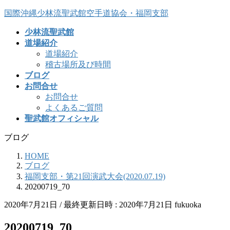
コ
ナ
国際沖縄少林流聖武館空手道協会・福岡支部
ン
ビ
少林流聖武館
テ
ゲ
道場紹介
ン
ー
道場紹介
ツ
シ
稽古場所及び時間
へ
ョ
ブログ
ス
ン
お問合せ
キ
に
お問合せ
ッ
移
よくあるご質問
プ
動
聖武館オフィシャル
ブログ
HOME
ブログ
福岡支部・第21回演武大会(2020.07.19)
20200719_70
2020年7月21日
/ 最終更新日時 :
2020年7月21日
fukuoka
20200719_70