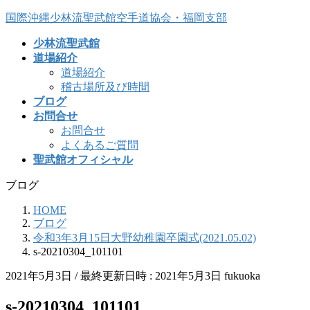
コ
ナ
国際沖縄少林流聖武館空手道協会・福岡支部
ン
ビ
少林流聖武館
テ
ゲ
道場紹介
ン
ー
道場紹介
ツ
シ
稽古場所及び時間
へ
ョ
ブログ
ス
ン
お問合せ
キ
に
お問合せ
ッ
移
よくあるご質問
プ
動
聖武館オフィシャル
ブログ
HOME
ブログ
令和3年3月15日大野幼稚園卒園式(2021.05.02)
s-20210304_101101
2021年5月3日
/ 最終更新日時 :
2021年5月3日
fukuoka
s-20210304_101101