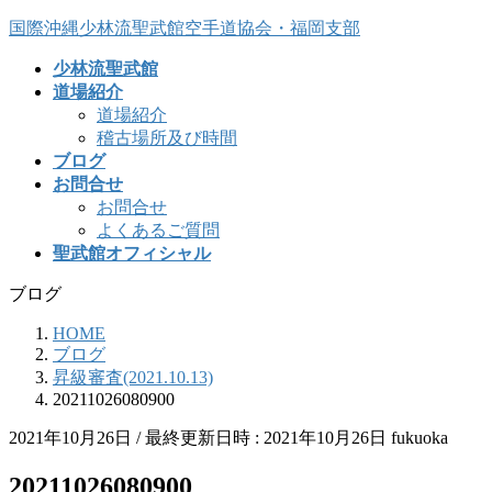
コ
ナ
国際沖縄少林流聖武館空手道協会・福岡支部
ン
ビ
少林流聖武館
テ
ゲ
道場紹介
ン
ー
道場紹介
ツ
シ
稽古場所及び時間
へ
ョ
ブログ
ス
ン
お問合せ
キ
に
お問合せ
ッ
移
よくあるご質問
プ
動
聖武館オフィシャル
ブログ
HOME
ブログ
昇級審査(2021.10.13)
20211026080900
2021年10月26日
/ 最終更新日時 :
2021年10月26日
fukuoka
20211026080900