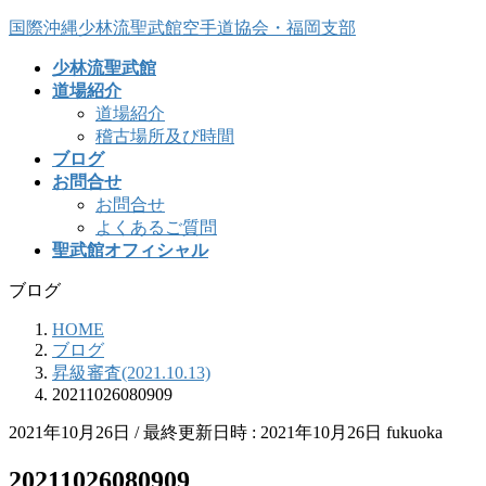
コ
ナ
国際沖縄少林流聖武館空手道協会・福岡支部
ン
ビ
少林流聖武館
テ
ゲ
道場紹介
ン
ー
道場紹介
ツ
シ
稽古場所及び時間
へ
ョ
ブログ
ス
ン
お問合せ
キ
に
お問合せ
ッ
移
よくあるご質問
プ
動
聖武館オフィシャル
ブログ
HOME
ブログ
昇級審査(2021.10.13)
20211026080909
2021年10月26日
/ 最終更新日時 :
2021年10月26日
fukuoka
20211026080909