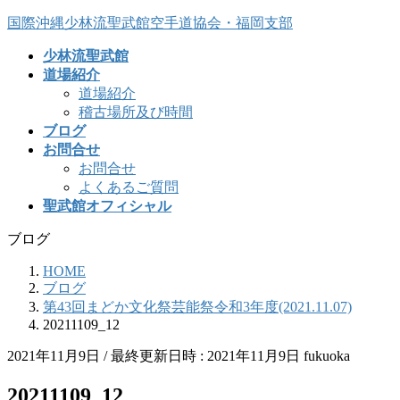
コ
ナ
国際沖縄少林流聖武館空手道協会・福岡支部
ン
ビ
少林流聖武館
テ
ゲ
道場紹介
ン
ー
道場紹介
ツ
シ
稽古場所及び時間
へ
ョ
ブログ
ス
ン
お問合せ
キ
に
お問合せ
ッ
移
よくあるご質問
プ
動
聖武館オフィシャル
ブログ
HOME
ブログ
第43回まどか文化祭芸能祭令和3年度(2021.11.07)
20211109_12
2021年11月9日
/ 最終更新日時 :
2021年11月9日
fukuoka
20211109_12