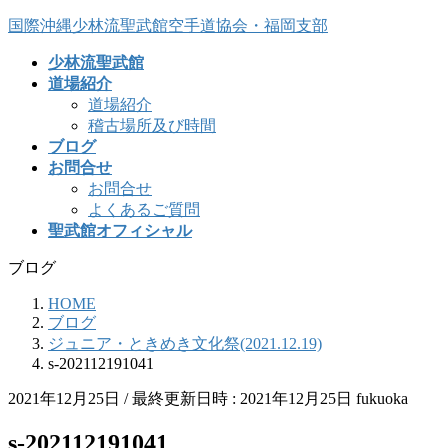
コ
ナ
国際沖縄少林流聖武館空手道協会・福岡支部
ン
ビ
少林流聖武館
テ
ゲ
道場紹介
ン
ー
道場紹介
ツ
シ
稽古場所及び時間
へ
ョ
ブログ
ス
ン
お問合せ
キ
に
お問合せ
ッ
移
よくあるご質問
プ
動
聖武館オフィシャル
ブログ
HOME
ブログ
ジュニア・ときめき文化祭(2021.12.19)
s-202112191041
2021年12月25日
/ 最終更新日時 :
2021年12月25日
fukuoka
s-202112191041