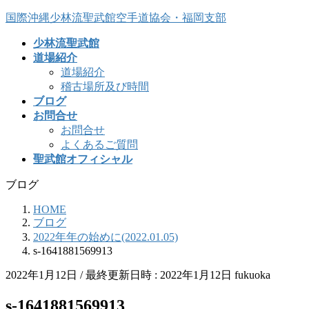
コ
ナ
国際沖縄少林流聖武館空手道協会・福岡支部
ン
ビ
少林流聖武館
テ
ゲ
道場紹介
ン
ー
道場紹介
ツ
シ
稽古場所及び時間
へ
ョ
ブログ
ス
ン
お問合せ
キ
に
お問合せ
ッ
移
よくあるご質問
プ
動
聖武館オフィシャル
ブログ
HOME
ブログ
2022年年の始めに(2022.01.05)
s-1641881569913
2022年1月12日
/ 最終更新日時 :
2022年1月12日
fukuoka
s-1641881569913