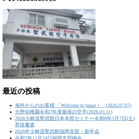
最近の投稿
海外からのお客様 「Welcome to japan！」(2026.07.07)
大野幼稚園令和7年度最後の空手(2026.03.11)
2026少林流聖武館日本本部セミナー令和8年3月7日(土)
昇段審査
2026年少林流聖武館福岡支部・新年会
令和7年12月24日福岡支部納会