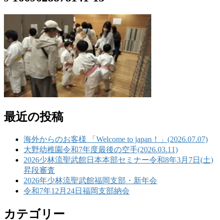
最近の投稿
海外からのお客様 「Welcome to japan！」(2026.07.07)
大野幼稚園令和7年度最後の空手(2026.03.11)
2026少林流聖武館日本本部セミナー令和8年3月7日(土)
昇段審査
2026年少林流聖武館福岡支部・新年会
令和7年12月24日福岡支部納会
カテゴリー