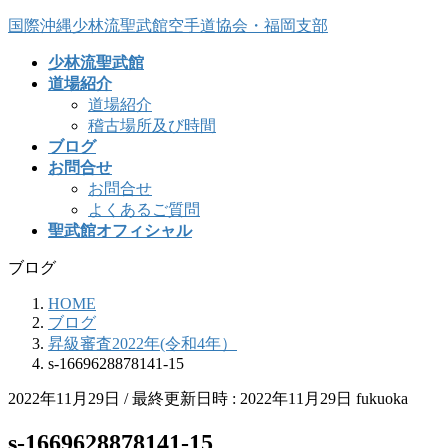
コ
ナ
国際沖縄少林流聖武館空手道協会・福岡支部
ン
ビ
少林流聖武館
テ
ゲ
道場紹介
ン
ー
道場紹介
ツ
シ
稽古場所及び時間
へ
ョ
ブログ
ス
ン
お問合せ
キ
に
お問合せ
ッ
移
よくあるご質問
プ
動
聖武館オフィシャル
ブログ
HOME
ブログ
昇級審査2022年(令和4年）
s-1669628878141-15
2022年11月29日
/ 最終更新日時 :
2022年11月29日
fukuoka
s-1669628878141-15