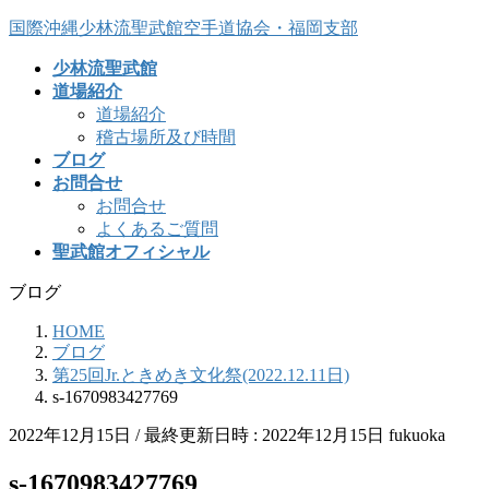
コ
ナ
国際沖縄少林流聖武館空手道協会・福岡支部
ン
ビ
少林流聖武館
テ
ゲ
道場紹介
ン
ー
道場紹介
ツ
シ
稽古場所及び時間
へ
ョ
ブログ
ス
ン
お問合せ
キ
に
お問合せ
ッ
移
よくあるご質問
プ
動
聖武館オフィシャル
ブログ
HOME
ブログ
第25回Jr.ときめき文化祭(2022.12.11日)
s-1670983427769
2022年12月15日
/ 最終更新日時 :
2022年12月15日
fukuoka
s-1670983427769