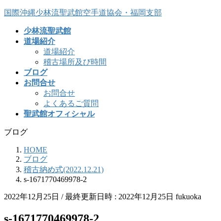
コ
ナ
国際沖縄少林流聖武館空手道協会・福岡支部
ン
ビ
少林流聖武館
テ
ゲ
道場紹介
ン
ー
道場紹介
ツ
シ
稽古場所及び時間
へ
ョ
ブログ
ス
ン
お問合せ
キ
に
お問合せ
ッ
移
よくあるご質問
プ
動
聖武館オフィシャル
ブログ
HOME
ブログ
稽古納め式(2022.12.21)
s-1671770469978-2
2022年12月25日
/ 最終更新日時 :
2022年12月25日
fukuoka
s-1671770469978-2