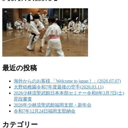
最近の投稿
海外からのお客様 「Welcome to japan！」(2026.07.07)
大野幼稚園令和7年度最後の空手(2026.03.11)
2026少林流聖武館日本本部セミナー令和8年3月7日(土)
昇段審査
2026年少林流聖武館福岡支部・新年会
令和7年12月24日福岡支部納会
カテゴリー