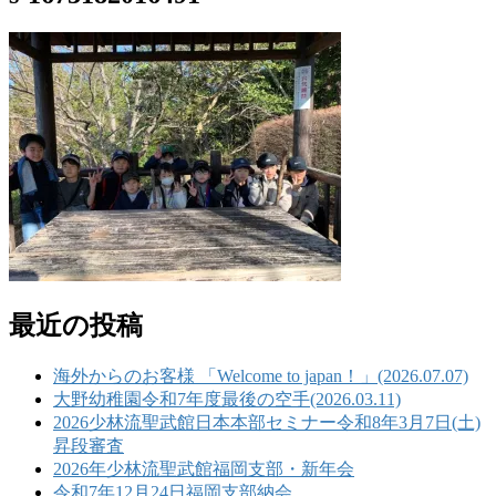
最近の投稿
海外からのお客様 「Welcome to japan！」(2026.07.07)
大野幼稚園令和7年度最後の空手(2026.03.11)
2026少林流聖武館日本本部セミナー令和8年3月7日(土)
昇段審査
2026年少林流聖武館福岡支部・新年会
令和7年12月24日福岡支部納会