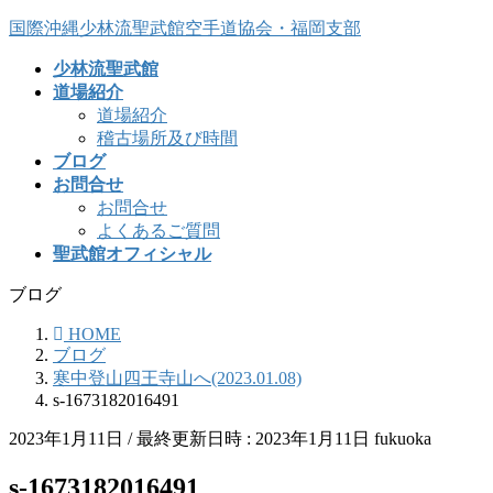
コ
ナ
国際沖縄少林流聖武館空手道協会・福岡支部
ン
ビ
少林流聖武館
テ
ゲ
道場紹介
ン
ー
道場紹介
ツ
シ
稽古場所及び時間
へ
ョ
ブログ
ス
ン
お問合せ
キ
に
お問合せ
ッ
移
よくあるご質問
プ
動
聖武館オフィシャル
ブログ
HOME
ブログ
寒中登山四王寺山へ(2023.01.08)
s-1673182016491
2023年1月11日
/ 最終更新日時 :
2023年1月11日
fukuoka
s-1673182016491