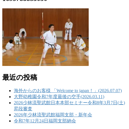
最近の投稿
海外からのお客様 「Welcome to japan！」(2026.07.07)
大野幼稚園令和7年度最後の空手(2026.03.11)
2026少林流聖武館日本本部セミナー令和8年3月7日(土)
昇段審査
2026年少林流聖武館福岡支部・新年会
令和7年12月24日福岡支部納会