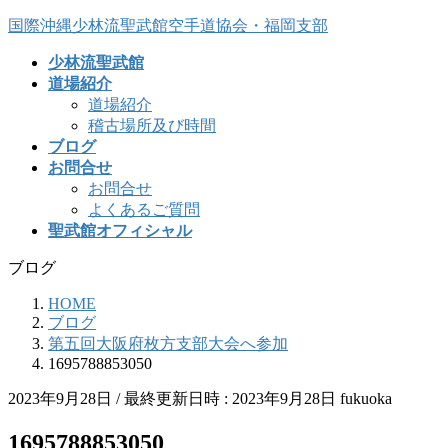
コ
ナ
国際沖縄少林流聖武館空手道協会・福岡支部
ン
ビ
少林流聖武館
テ
ゲ
道場紹介
ン
ー
道場紹介
ツ
シ
稽古場所及び時間
へ
ョ
ブログ
ス
ン
お問合せ
キ
に
お問合せ
ッ
移
よくあるご質問
プ
動
聖武館オフィシャル
ブログ
HOME
ブログ
第五回大阪府枚方支部大会へ参加
1695788853050
2023年9月28日
/ 最終更新日時 :
2023年9月28日
fukuoka
1695788853050