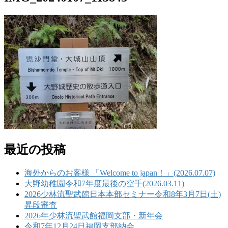
最近の投稿
海外からのお客様 「Welcome to japan！」(2026.07.07)
大野幼稚園令和7年度最後の空手(2026.03.11)
2026少林流聖武館日本本部セミナー令和8年3月7日(土)
昇段審査
2026年少林流聖武館福岡支部・新年会
令和7年12月24日福岡支部納会