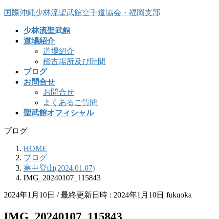
コ
ナ
国際沖縄少林流聖武館空手道協会・福岡支部
ン
ビ
少林流聖武館
テ
ゲ
道場紹介
ン
ー
道場紹介
ツ
シ
稽古場所及び時間
へ
ョ
ブログ
ス
ン
お問合せ
キ
に
お問合せ
ッ
移
よくあるご質問
プ
動
聖武館オフィシャル
ブログ
HOME
ブログ
寒中登山(2024.01.07)
IMG_20240107_115843
2024年1月10日
/ 最終更新日時 :
2024年1月10日
fukuoka
IMG_20240107_115843