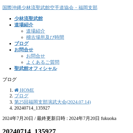
コ
ナ
国際沖縄少林流聖武館空手道協会・福岡支部
ン
ビ
少林流聖武館
テ
ゲ
道場紹介
ン
ー
道場紹介
ツ
シ
稽古場所及び時間
へ
ョ
ブログ
ス
ン
お問合せ
キ
に
お問合せ
ッ
移
よくあるご質問
プ
動
聖武館オフィシャル
ブログ
HOME
ブログ
第25回福岡支部演武大会(2024.07.14)
20240714_135927
2024年7月20日
/ 最終更新日時 :
2024年7月20日
fukuoka
20240714_135927