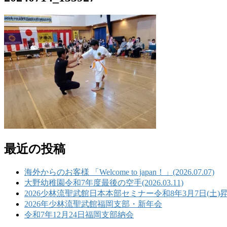
最近の投稿
海外からのお客様 「Welcome to japan！」(2026.07.07)
大野幼稚園令和7年度最後の空手(2026.03.11)
2026少林流聖武館日本本部セミナー令和8年3月7日(土)
2026年少林流聖武館福岡支部・新年会
令和7年12月24日福岡支部納会