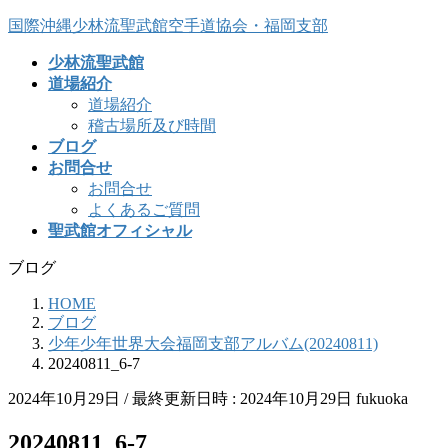
コ
ナ
国際沖縄少林流聖武館空手道協会・福岡支部
ン
ビ
少林流聖武館
テ
ゲ
道場紹介
ン
ー
道場紹介
ツ
シ
稽古場所及び時間
へ
ョ
ブログ
ス
ン
お問合せ
キ
に
お問合せ
ッ
移
よくあるご質問
プ
動
聖武館オフィシャル
ブログ
HOME
ブログ
少年少年世界大会福岡支部アルバム(20240811)
20240811_6-7
2024年10月29日
/ 最終更新日時 :
2024年10月29日
fukuoka
20240811_6-7