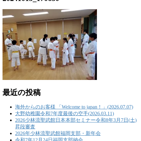
最近の投稿
海外からのお客様 「Welcome to japan！」(2026.07.07)
大野幼稚園令和7年度最後の空手(2026.03.11)
2026少林流聖武館日本本部セミナー令和8年3月7日(土)
昇段審査
2026年少林流聖武館福岡支部・新年会
令和7年12月24日福岡支部納会