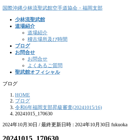
コ
ナ
国際沖縄少林流聖武館空手道協会・福岡支部
ン
ビ
少林流聖武館
テ
ゲ
道場紹介
ン
ー
道場紹介
ツ
シ
稽古場所及び時間
へ
ョ
ブログ
ス
ン
お問合せ
キ
に
お問合せ
ッ
移
よくあるご質問
プ
動
聖武館オフィシャル
ブログ
HOME
ブログ
令和6年福岡支部昇級審査(20241015/16)
20241015_170630
2024年10月30日
/ 最終更新日時 :
2024年10月30日
fukuoka
20241015_170630