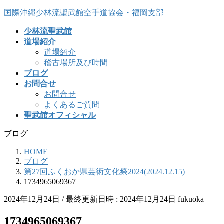
コ
ナ
国際沖縄少林流聖武館空手道協会・福岡支部
ン
ビ
少林流聖武館
テ
ゲ
道場紹介
ン
ー
道場紹介
ツ
シ
稽古場所及び時間
へ
ョ
ブログ
ス
ン
お問合せ
キ
に
お問合せ
ッ
移
よくあるご質問
プ
動
聖武館オフィシャル
ブログ
HOME
ブログ
第27回ふくおか県芸術文化祭2024(2024.12.15)
1734965069367
2024年12月24日
/ 最終更新日時 :
2024年12月24日
fukuoka
1734965069367