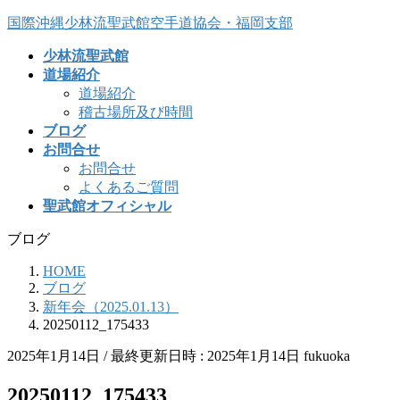
コ
ナ
国際沖縄少林流聖武館空手道協会・福岡支部
ン
ビ
少林流聖武館
テ
ゲ
道場紹介
ン
ー
道場紹介
ツ
シ
稽古場所及び時間
へ
ョ
ブログ
ス
ン
お問合せ
キ
に
お問合せ
ッ
移
よくあるご質問
プ
動
聖武館オフィシャル
ブログ
HOME
ブログ
新年会（2025.01.13）
20250112_175433
2025年1月14日
/ 最終更新日時 :
2025年1月14日
fukuoka
20250112_175433