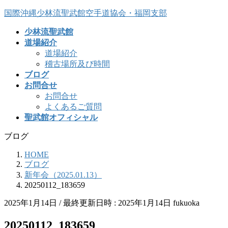
コ
ナ
国際沖縄少林流聖武館空手道協会・福岡支部
ン
ビ
少林流聖武館
テ
ゲ
道場紹介
ン
ー
道場紹介
ツ
シ
稽古場所及び時間
へ
ョ
ブログ
ス
ン
お問合せ
キ
に
お問合せ
ッ
移
よくあるご質問
プ
動
聖武館オフィシャル
ブログ
HOME
ブログ
新年会（2025.01.13）
20250112_183659
2025年1月14日
/ 最終更新日時 :
2025年1月14日
fukuoka
20250112_183659