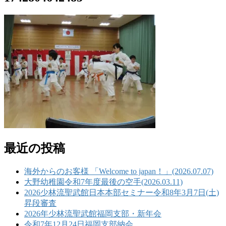
最近の投稿
海外からのお客様 「Welcome to japan！」(2026.07.07)
大野幼稚園令和7年度最後の空手(2026.03.11)
2026少林流聖武館日本本部セミナー令和8年3月7日(土)
昇段審査
2026年少林流聖武館福岡支部・新年会
令和7年12月24日福岡支部納会