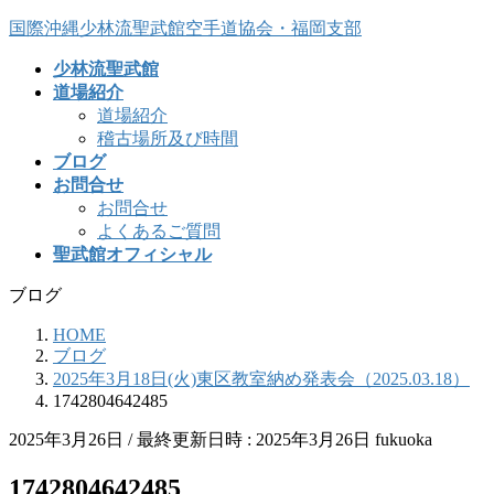
コ
ナ
国際沖縄少林流聖武館空手道協会・福岡支部
ン
ビ
少林流聖武館
テ
ゲ
道場紹介
ン
ー
道場紹介
ツ
シ
稽古場所及び時間
へ
ョ
ブログ
ス
ン
お問合せ
キ
に
お問合せ
ッ
移
よくあるご質問
プ
動
聖武館オフィシャル
ブログ
HOME
ブログ
2025年3月18日(火)東区教室納め発表会（2025.03.18）
1742804642485
2025年3月26日
/ 最終更新日時 :
2025年3月26日
fukuoka
1742804642485