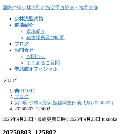
コ
ナ
国際沖縄少林流聖武館空手道協会・福岡支部
ン
ビ
少林流聖武館
テ
ゲ
道場紹介
ン
ー
道場紹介
ツ
シ
稽古場所及び時間
へ
ョ
ブログ
ス
ン
お問合せ
キ
に
お問合せ
ッ
移
よくあるご質問
プ
動
聖武館オフィシャル
ブログ
HOME
ブログ
第26回少林流聖武館福岡支部演武祭(20250803)
20250803_125802
2025年9月23日
/ 最終更新日時 :
2025年9月23日
fukuoka
20250803_125802