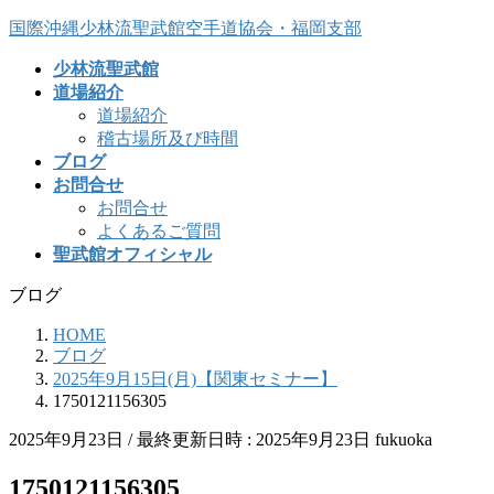
コ
ナ
国際沖縄少林流聖武館空手道協会・福岡支部
ン
ビ
少林流聖武館
テ
ゲ
道場紹介
ン
ー
道場紹介
ツ
シ
稽古場所及び時間
へ
ョ
ブログ
ス
ン
お問合せ
キ
に
お問合せ
ッ
移
よくあるご質問
プ
動
聖武館オフィシャル
ブログ
HOME
ブログ
2025年9月15日(月)【関東セミナー】
1750121156305
2025年9月23日
/ 最終更新日時 :
2025年9月23日
fukuoka
1750121156305