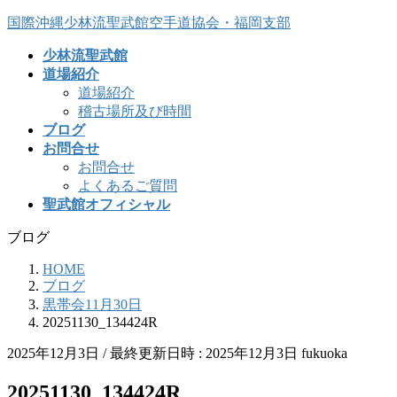
コ
ナ
国際沖縄少林流聖武館空手道協会・福岡支部
ン
ビ
少林流聖武館
テ
ゲ
道場紹介
ン
ー
道場紹介
ツ
シ
稽古場所及び時間
へ
ョ
ブログ
ス
ン
お問合せ
キ
に
お問合せ
ッ
移
よくあるご質問
プ
動
聖武館オフィシャル
ブログ
HOME
ブログ
黒帯会11月30日
20251130_134424R
2025年12月3日
/ 最終更新日時 :
2025年12月3日
fukuoka
20251130_134424R