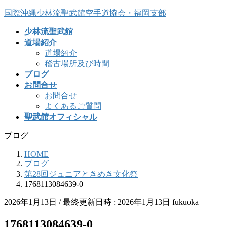
コ
ナ
国際沖縄少林流聖武館空手道協会・福岡支部
ン
ビ
少林流聖武館
テ
ゲ
道場紹介
ン
ー
道場紹介
ツ
シ
稽古場所及び時間
へ
ョ
ブログ
ス
ン
お問合せ
キ
に
お問合せ
ッ
移
よくあるご質問
プ
動
聖武館オフィシャル
ブログ
HOME
ブログ
第28回ジュニアときめき文化祭
1768113084639-0
2026年1月13日
/ 最終更新日時 :
2026年1月13日
fukuoka
1768113084639-0