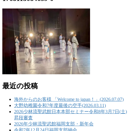
最近の投稿
海外からのお客様 「Welcome to japan！」(2026.07.07)
大野幼稚園令和7年度最後の空手(2026.03.11)
2026少林流聖武館日本本部セミナー令和8年3月7日(土)
昇段審査
2026年少林流聖武館福岡支部・新年会
令和7年12月24日福岡支部納会