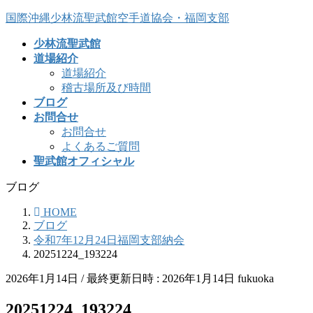
コ
ナ
国際沖縄少林流聖武館空手道協会・福岡支部
ン
ビ
少林流聖武館
テ
ゲ
道場紹介
ン
ー
道場紹介
ツ
シ
稽古場所及び時間
へ
ョ
ブログ
ス
ン
お問合せ
キ
に
お問合せ
ッ
移
よくあるご質問
プ
動
聖武館オフィシャル
ブログ
HOME
ブログ
令和7年12月24日福岡支部納会
20251224_193224
2026年1月14日
/ 最終更新日時 :
2026年1月14日
fukuoka
20251224_193224