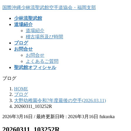
コ
ナ
国際沖縄少林流聖武館空手道協会・福岡支部
ン
ビ
少林流聖武館
テ
ゲ
道場紹介
ン
ー
道場紹介
ツ
シ
稽古場所及び時間
へ
ョ
ブログ
ス
ン
お問合せ
キ
に
お問合せ
ッ
移
よくあるご質問
プ
動
聖武館オフィシャル
ブログ
HOME
ブログ
大野幼稚園令和7年度最後の空手(2026.03.11)
20260311_103252R
2026年3月16日
/ 最終更新日時 :
2026年3月16日
fukuoka
20260311_103252R