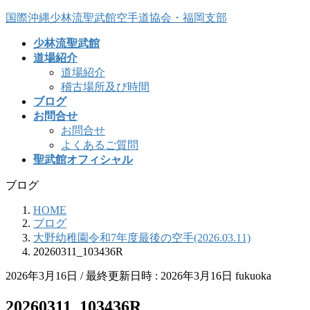
コ
ナ
国際沖縄少林流聖武館空手道協会・福岡支部
ン
ビ
少林流聖武館
テ
ゲ
道場紹介
ン
ー
道場紹介
ツ
シ
稽古場所及び時間
へ
ョ
ブログ
ス
ン
お問合せ
キ
に
お問合せ
ッ
移
よくあるご質問
プ
動
聖武館オフィシャル
ブログ
HOME
ブログ
大野幼稚園令和7年度最後の空手(2026.03.11)
20260311_103436R
2026年3月16日
/ 最終更新日時 :
2026年3月16日
fukuoka
20260311_103436R