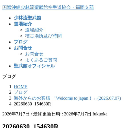
コ
ナ
国際沖縄少林流聖武館空手道協会・福岡支部
ン
ビ
少林流聖武館
テ
ゲ
道場紹介
ン
ー
道場紹介
ツ
シ
稽古場所及び時間
へ
ョ
ブログ
ス
ン
お問合せ
キ
に
お問合せ
ッ
移
よくあるご質問
プ
動
聖武館オフィシャル
ブログ
HOME
ブログ
海外からのお客様 「Welcome to japan！」(2026.07.07)
20260630_154630R
2026年7月7日
/ 最終更新日時 :
2026年7月7日
fukuoka
20260630_154630R