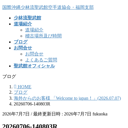
コ
ナ
国際沖縄少林流聖武館空手道協会・福岡支部
ン
ビ
少林流聖武館
テ
ゲ
道場紹介
ン
ー
道場紹介
ツ
シ
稽古場所及び時間
へ
ョ
ブログ
ス
ン
お問合せ
キ
に
お問合せ
ッ
移
よくあるご質問
プ
動
聖武館オフィシャル
ブログ
HOME
ブログ
海外からのお客様 「Welcome to japan！」(2026.07.07)
20260706-140803R
2026年7月7日
/ 最終更新日時 :
2026年7月7日
fukuoka
20260706-140803R