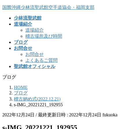
コ
ナ
国際沖縄少林流聖武館空手道協会・福岡支部
ン
ビ
少林流聖武館
テ
ゲ
道場紹介
ン
ー
道場紹介
ツ
シ
稽古場所及び時間
へ
ョ
ブログ
ス
ン
お問合せ
キ
に
お問合せ
ッ
移
よくあるご質問
プ
動
聖武館オフィシャル
ブログ
HOME
ブログ
稽古納め式(2022.12.21)
s-IMG_20221221_192955
2022年12月24日
/ 最終更新日時 :
2022年12月24日
fukuoka
s-IMG_20221221_192955