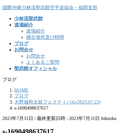
コ
ナ
国際沖縄少林流聖武館空手道協会・福岡支部
ン
ビ
少林流聖武館
テ
ゲ
道場紹介
ン
ー
道場紹介
ツ
シ
稽古場所及び時間
へ
ョ
ブログ
ス
ン
お問合せ
キ
に
お問合せ
ッ
移
よくあるご質問
プ
動
聖武館オフィシャル
ブログ
HOME
ブログ
大野城和太鼓フェスティバル(2023.07.23)
s-1690498637617
2023年7月31日
/ 最終更新日時 :
2023年7月31日
fukuoka
s-1690498637617