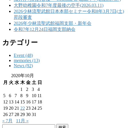
大野幼稚園令和7年度最後の空手(2026.03.11)
2026少林流聖武館日本本部セミナー令和8年3月7日(土)
昇段審査
2026年少林流聖武館福岡支部・新年会
令和7年12月24日福岡支部納会
カテゴリー
Event (48)
memories (13)
News (92)
2020年10月
月
火
水
木
金
土
日
1
2
3
4
5
6
7
8
9
10
11
12
13
14
15
16
17
18
19
20
21
22
23
24
25
26
27
28
29
30
31
« 7月
11月 »
検