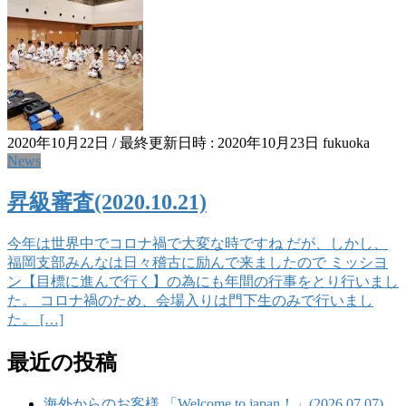
2020年10月22日
/ 最終更新日時 :
2020年10月23日
fukuoka
News
昇級審査(2020.10.21)
今年は世界中でコロナ禍で大変な時ですね だが、しかし、
福岡支部みんなは日々稽古に励んで来ましたので ミッシヨ
ン【目標に進んで行く】の為にも年間の行事をとり行いまし
た。 コロナ禍のため、会場入りは門下生のみで行いまし
た。 […]
最近の投稿
海外からのお客様 「Welcome to japan！」(2026.07.07)