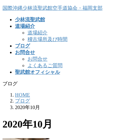
コ
ナ
国際沖縄少林流聖武館空手道協会・福岡支部
ン
ビ
少林流聖武館
テ
ゲ
道場紹介
ン
ー
道場紹介
ツ
シ
稽古場所及び時間
へ
ョ
ブログ
ス
ン
お問合せ
キ
に
お問合せ
ッ
移
よくあるご質問
プ
動
聖武館オフィシャル
ブログ
HOME
ブログ
2020年10月
2020年10月