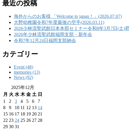
最近の投稿
海外からのお客様 「Welcome to japan！」(2026.07.07)
大野幼稚園令和7年度最後の空手(2026.03.11)
2026少林流聖武館日本本部セミナー令和8年3月7日(土)
2026年少林流聖武館福岡支部・新年会
令和7年12月24日福岡支部納会
カテゴリー
Event (48)
memories (13)
News (92)
2025年12月
月
火
水
木
金
土
日
1
2
3
4
5
6
7
8
9
10
11
12
13
14
15
16
17
18
19
20
21
22
23
24
25
26
27
28
29
30
31