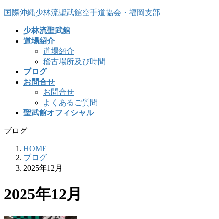
コ
ナ
国際沖縄少林流聖武館空手道協会・福岡支部
ン
ビ
少林流聖武館
テ
ゲ
道場紹介
ン
ー
道場紹介
ツ
シ
稽古場所及び時間
へ
ョ
ブログ
ス
ン
お問合せ
キ
に
お問合せ
ッ
移
よくあるご質問
プ
動
聖武館オフィシャル
ブログ
HOME
ブログ
2025年12月
2025年12月