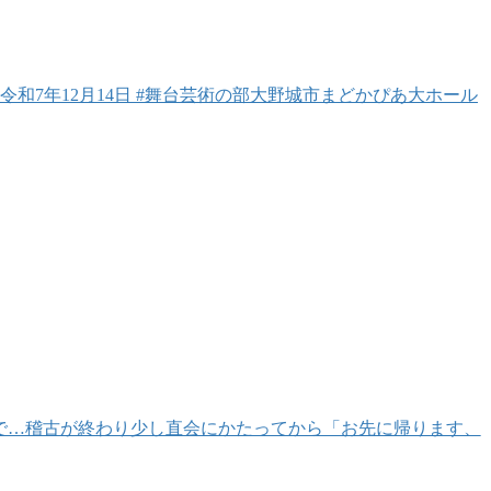
和7年12月14日 #舞台芸術の部大野城市まどかぴあ大ホール
で…稽古が終わり少し直会にかたってから「お先に帰ります、