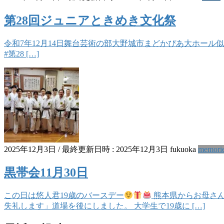
第28回ジュニアときめき文化祭
令和7年12月14日舞台芸術の部大野城市まどかぴあ大ホール似
#第28 […]
2025年12月3日
/ 最終更新日時 :
2025年12月3日
fukuoka
memori
黒帯会11月30日
この日は悠人君19歳のバースデー
熊本県からお母さん
失礼します」道場を後にしました。 大学生で19歳に […]