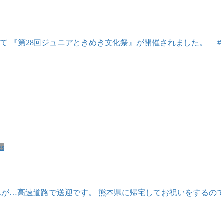
て 『第28回ジュニアときめき文化祭』が開催されました。 #令
es
が…高速道路で送迎です。 熊本県に帰宅してお祝いをするの