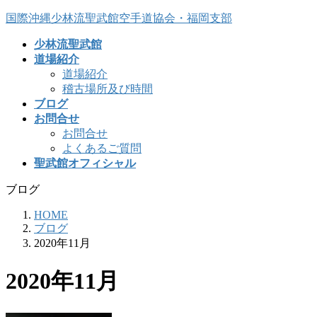
コ
ナ
国際沖縄少林流聖武館空手道協会・福岡支部
ン
ビ
少林流聖武館
テ
ゲ
道場紹介
ン
ー
道場紹介
ツ
シ
稽古場所及び時間
へ
ョ
ブログ
ス
ン
お問合せ
キ
に
お問合せ
ッ
移
よくあるご質問
プ
動
聖武館オフィシャル
ブログ
HOME
ブログ
2020年11月
2020年11月