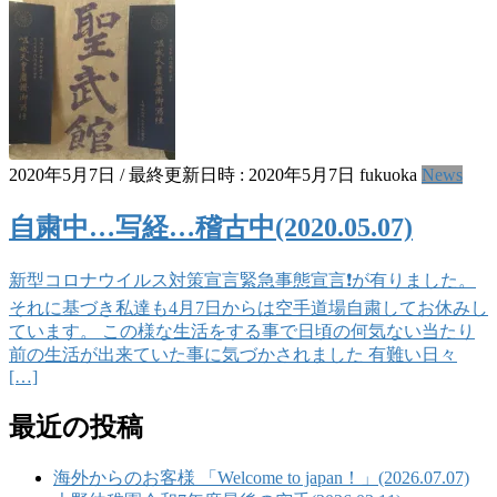
2020年5月7日
/ 最終更新日時 :
2020年5月7日
fukuoka
News
自粛中…写経…稽古中(2020.05.07)
新型コロナウイルス対策宣言緊急事態宣言❗️が有りました。
それに基づき私達も4月7日からは空手道場自粛してお休みし
ています。 この様な生活をする事で日頃の何気ない当たり
前の生活が出来ていた事に気づかされました 有難い日々
[…]
最近の投稿
海外からのお客様 「Welcome to japan！」(2026.07.07)