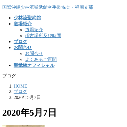
コ
ナ
国際沖縄少林流聖武館空手道協会・福岡支部
ン
ビ
少林流聖武館
テ
ゲ
道場紹介
ン
ー
道場紹介
ツ
シ
稽古場所及び時間
へ
ョ
ブログ
ス
ン
お問合せ
キ
に
お問合せ
ッ
移
よくあるご質問
プ
動
聖武館オフィシャル
ブログ
HOME
ブログ
2020年5月7日
2020年5月7日