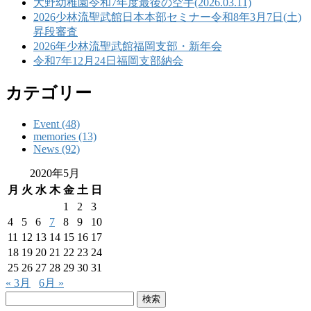
大野幼稚園令和7年度最後の空手(2026.03.11)
2026少林流聖武館日本本部セミナー令和8年3月7日(土)
昇段審査
2026年少林流聖武館福岡支部・新年会
令和7年12月24日福岡支部納会
カテゴリー
Event (48)
memories (13)
News (92)
2020年5月
月
火
水
木
金
土
日
1
2
3
4
5
6
7
8
9
10
11
12
13
14
15
16
17
18
19
20
21
22
23
24
25
26
27
28
29
30
31
« 3月
6月 »
検