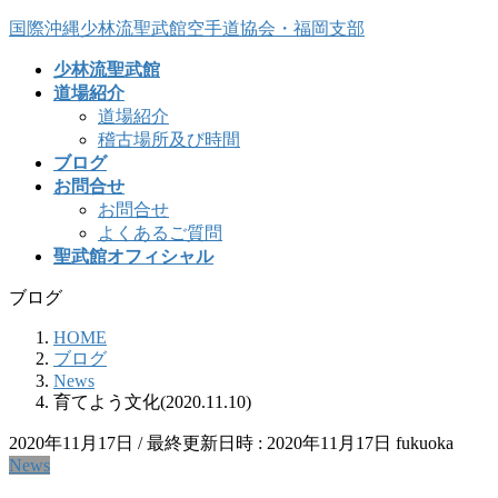
コ
ナ
国際沖縄少林流聖武館空手道協会・福岡支部
ン
ビ
少林流聖武館
テ
ゲ
道場紹介
ン
ー
道場紹介
ツ
シ
稽古場所及び時間
へ
ョ
ブログ
ス
ン
お問合せ
キ
に
お問合せ
ッ
移
よくあるご質問
プ
動
聖武館オフィシャル
ブログ
HOME
ブログ
News
育てよう文化(2020.11.10)
2020年11月17日
/ 最終更新日時 :
2020年11月17日
fukuoka
News